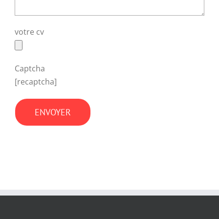
votre cv
Captcha
[recaptcha]