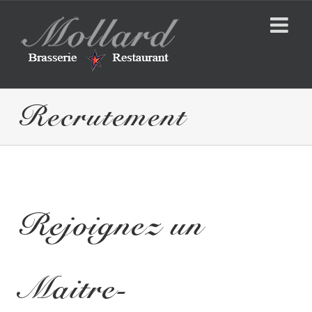
Skip
to
content
Recrutement
Rejoignez un
Maitre-